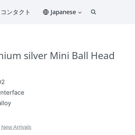
コンタクト
Japanese
ium silver Mini Ball Head
O2
interface
lloy
,
New Arrivals