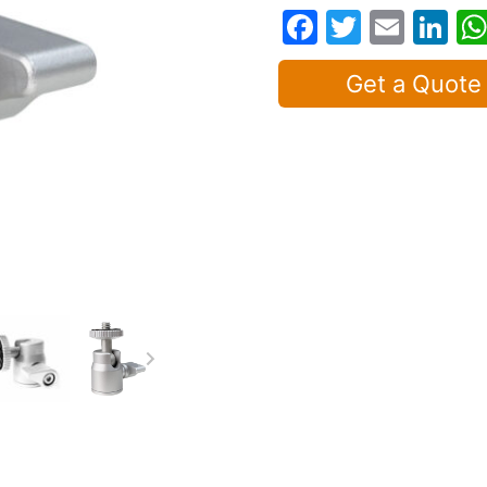
Facebook
Twitter
Emai
Li
Get a Quote