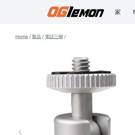
コ
家
ン
テ
ン
Home
/
製品
/
電話三脚
/
ツ
に
ス
キ
ッ
プ