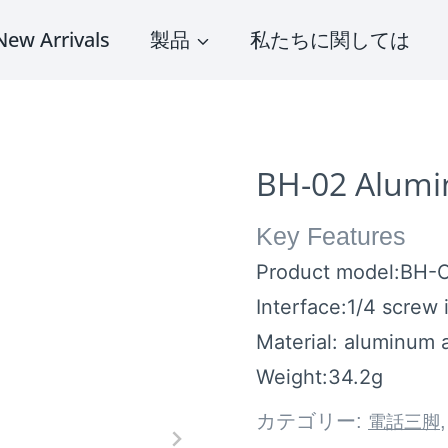
New Arrivals
製品
私たちに関しては
BH-02 Alumin
Key Features
Product model:BH-
Interface:1/4 screw 
Material: aluminum a
Weight:34.2g
カテゴリー:
電話三脚